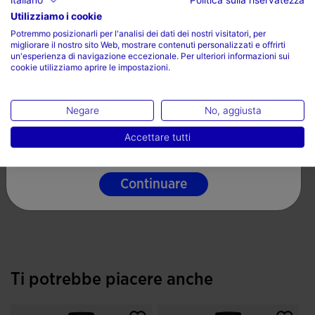
Tipo di vestibilità: leggermente aderente
Utilizziamo i cookie
Scegli il tuo paese e la tua lingua
100% Poliestere
Potremmo posizionarli per l'analisi dei dati dei nostri visitatori, per
migliorare il nostro sito Web, mostrare contenuti personalizzati e offrirti
Paese
un'esperienza di navigazione eccezionale. Per ulteriori informazioni sui
Cura del capo
cookie utilizziamo aprire le impostazioni.
Italia
Lavare in lavatrice a massimo 30 gradi
Lingua
Negare
No, aggiusta
Non utilizzare candeggina
Italiano
Accettare tutti
Non utilizzare asciugatrice
Stirare a una temperatura massima di 110 gradi
Continuare
Non lavare a secco
Ti potrebbe piacere anche