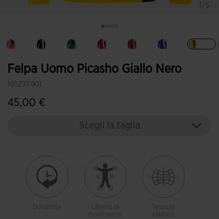
1/5
Sele
Felpa Uomo Picasho Giallo Nero
105237.901
45,00 €
Scegli la taglia
Durabilità
Libertà di
Tessuto
movimento
elastico