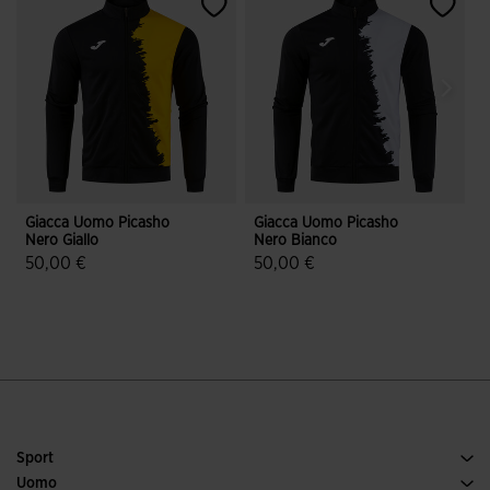
Giacca Uomo Picasho
Giacca Uomo Picasho
G
Nero Giallo
Nero Bianco
50,00 €
50,00 €
4,7 su 5 valutazione dei clienti
4 su 5 valutazione dei clienti
Sport
Tennis
Uomo