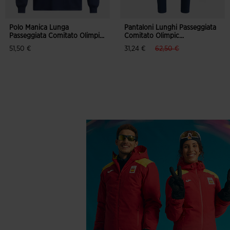
Polo Manica Lunga
Pantaloni Lunghi Passeggiata
Passeggiata Comitato Olimpi...
Comitato Olimpic...
label.price.reduced.fro
label.price.to
51,50 €
31,24 €
62,50 €