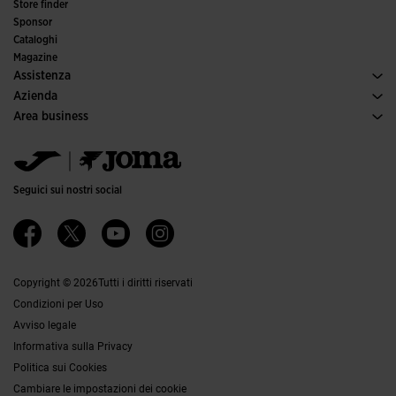
Calcio
Store finder
Calcio a 5
Sponsor
Comitati e federazioni
Cataloghi
Edizioni speciali
Magazine
Assistenza
Condizioni per gli acquisti
Azienda
Trasporti e consegna
Storia
Area business
Resi
Codice di condotta
Area distributori
Guida alle taglie
Canale etico
Jomanet
FAQs
Responsabilità aziendale
Area Marketing
Contatti
Lavora con noi
Contatti
Seguici sui nostri social
Accessibilità
Affiliati
Canale Etico
Copyright © 2026Tutti i diritti riservati
Condizioni per Uso
Avviso legale
Informativa sulla Privacy
Politica sui Cookies
Cambiare le impostazioni dei cookie