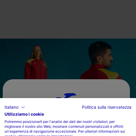
italiano
Politica sulla riservatezza
Utilizziamo i cookie
Scegli il tuo paese e la tua lingua
Potremmo posizionarli per l'analisi dei dati dei nostri visitatori, per
migliorare il nostro sito Web, mostrare contenuti personalizzati e offrirti
Paese
un'esperienza di navigazione eccezionale. Per ulteriori informazioni sui