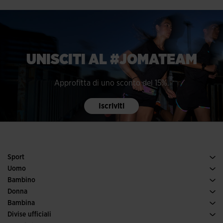
UNISCITI AL #JOMATEAM
Approfitta di uno sconto del 15%.
Iscriviti
Sport
Tennis
Uomo
Calcio
Scarpe uomo
Bambino
Running
Sport
Vedi tutto abbigliamento bambino
Donna
Padel
Abbigliamento donna
Bambina
Trail running
Sport
Vedi tutto abbigliamento bambina
Divise ufficiali