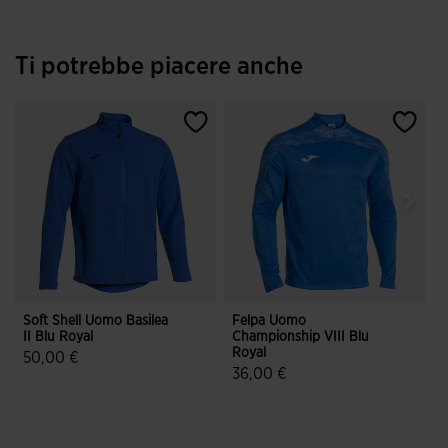
Ti potrebbe piacere anche
Soft Shell Uomo Basilea
Felpa Uomo
S
II Blu Royal
Championship VIII Blu
I
Royal
50,00 €
36,00 €
3,8 su 5 valutazione dei clienti
5 su 5 valutazione dei clienti