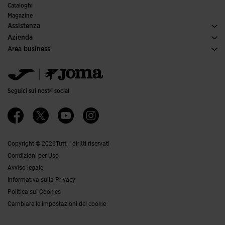
Comitati e federazioni
Cataloghi
Edizioni speciali
Magazine
Assistenza
Condizioni per gli acquisti
Azienda
Trasporti e consegna
Storia
Area business
Resi
Codice di condotta
Area distributori
Guida alle taglie
Canale etico
Jomanet
FAQs
Responsabilità aziendale
Area Marketing
Contatti
Lavora con noi
Contatti
Seguici sui nostri social
Accessibilità
Affiliati
Canale Etico
Copyright © 2026Tutti i diritti riservati
Condizioni per Uso
Avviso legale
Informativa sulla Privacy
Politica sui Cookies
Cambiare le impostazioni dei cookie