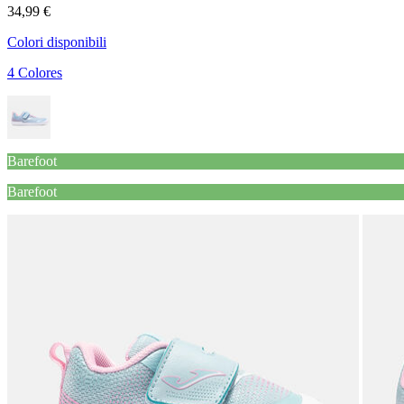
34,99 €
Colori disponibili
4 Colores
Barefoot
Barefoot