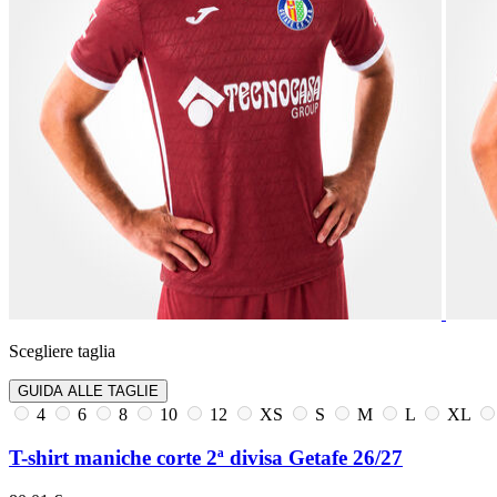
Scegliere taglia
GUIDA ALLE TAGLIE
4
6
8
10
12
XS
S
M
L
XL
T-shirt maniche corte 2ª divisa Getafe 26/27