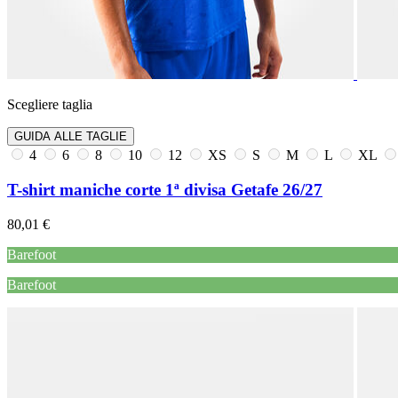
Scegliere taglia
GUIDA ALLE TAGLIE
4
6
8
10
12
XS
S
M
L
XL
T-shirt maniche corte 1ª divisa Getafe 26/27
80,01 €
Barefoot
Barefoot