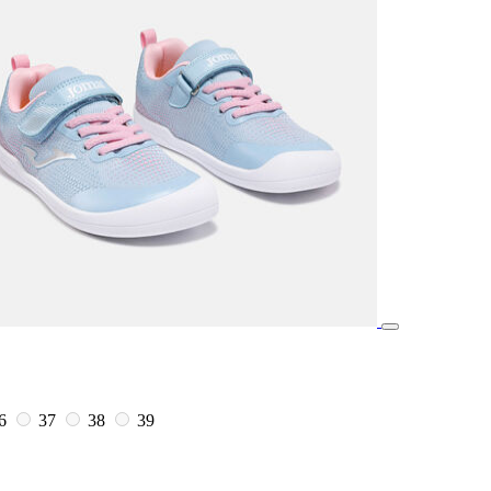
6
37
38
39