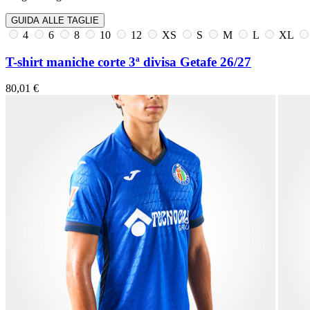
GUIDA ALLE TAGLIE
4
6
8
10
12
XS
S
M
L
XL
T-shirt maniche corte 3ª divisa Getafe 26/27
80,01 €