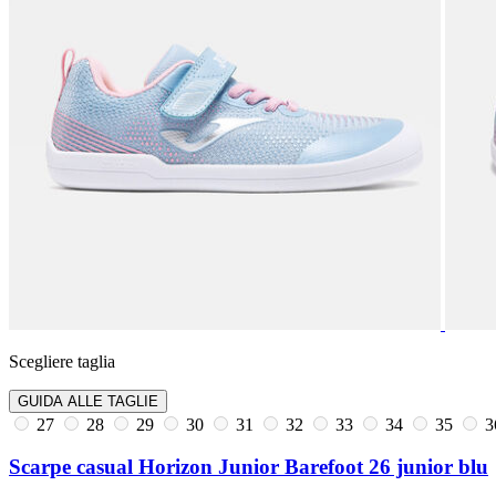
Scegliere taglia
GUIDA ALLE TAGLIE
27
28
29
30
31
32
33
34
35
3
Scarpe casual Horizon Junior Barefoot 26 junior blu