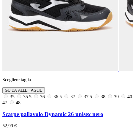
Scegliere taglia
GUIDA ALLE TAGLIE
35
35.5
36
36.5
37
37.5
38
39
4
47
48
Scarpe pallavolo Dynamic 26 unisex nero
52,99 €