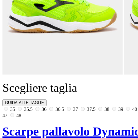
Scegliere taglia
GUIDA ALLE TAGLIE
35
35.5
36
36.5
37
37.5
38
39
4
47
48
Scarpe pallavolo Dynamic 