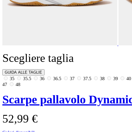
Scegliere taglia
GUIDA ALLE TAGLIE
35
35.5
36
36.5
37
37.5
38
39
4
47
48
Scarpe pallavolo Dynamic
52,99 €