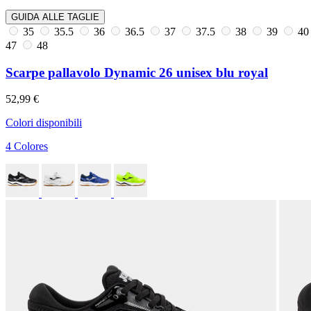
GUIDA ALLE TAGLIE
35
35.5
36
36.5
37
37.5
38
39
4
47
48
Scarpe pallavolo Dynamic 26 unisex blu royal
52,99 €
Colori disponibili
4 Colores