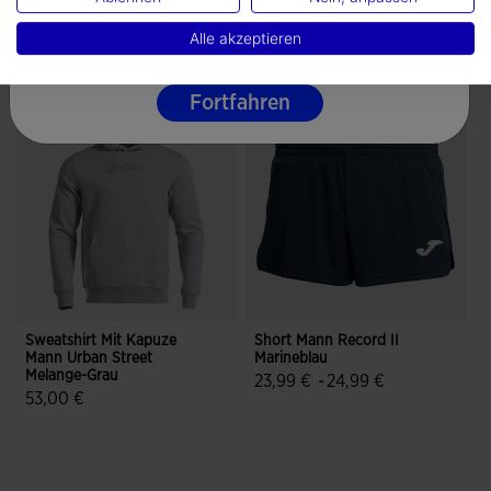
Deutsche
Alle akzeptieren
Vervollständigen Sie den Look
Fortfahren
Sweatshirt Mit Kapuze
Short Mann Record II
Mann Urban Street
Marineblau
Melange-Grau
23,99 €
-
24,99 €
53,00 €
3,9 von 5 Kundenbewertungen
3,9 von 5 Kundenbewertungen