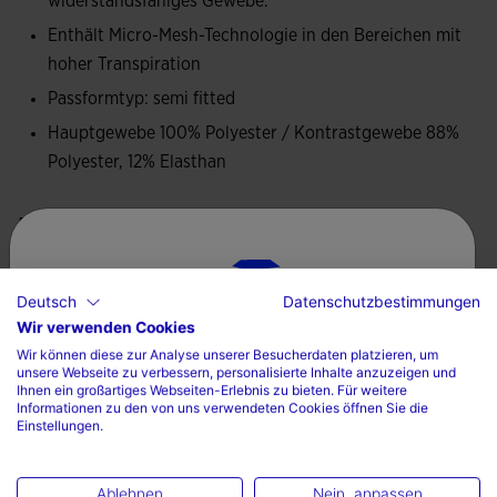
widerstandsfähiges Gewebe.
Joma-Logo gestickt.
Enthält Micro-Mesh-Technologie in den Bereichen mit
hoher Transpiration
Passformtyp: semi fitted
Hauptgewebe 100% Polyester / Kontrastgewebe 88%
Polyester, 12% Elasthan
Pflege
Maschinenwaschbar bei maximal 30 Grad
Deutsch
Datenschutzbestimmungen
Kein Bleichmittel verwenden
Wir verwenden Cookies
Wählen sie ihr land und ihre sprache
Nicht im Wäschetrockner trocknen
Wir können diese zur Analyse unserer Besucherdaten platzieren, um
unsere Webseite zu verbessern, personalisierte Inhalte anzuzeigen und
Land
Ihnen ein großartiges Webseiten-Erlebnis zu bieten. Für weitere
Bei maximal 110 Grad bügeln
Informationen zu den von uns verwendeten Cookies öffnen Sie die
Einstellungen.
Nicht trocken waschen
Deutschland
Sprache
Ablehnen
Nein, anpassen