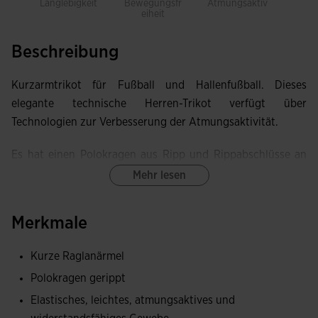
Langlebigkeit
Bewegungsfr
Atmungsaktiv
Leich
eiheit
Beschreibung
Kurzarmtrikot für Fußball und Hallenfußball. Dieses
elegante technische Herren-Trikot verfügt über
Technologien zur Verbesserung der Atmungsaktivität.
Es hat einen Polokragen aus Ripp und Rippabschlüsse an
den Ärmelenden für bessere Anpassung.
Mehr lesen
Hergestellt aus technischem Gewebe, das durch seine
Merkmale
Leichtigkeit, Haltbarkeit und ausgezeichnete
Atmungsaktivität besticht. In den Bereichen mit erhöhter
Kurze Raglanärmel
Schweißbildung wurde die MICRO-MESH SYSTEM-
Polokragen gerippt
Technologie angewendet, um die Feuchtigkeit zu
regulieren.
Elastisches, leichtes, atmungsaktives und